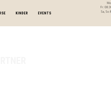
Mo 
Fr: 08:3
Sa, So 
RSE
KINDER
EVENTS
ARTNER