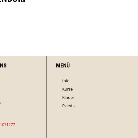
UNS
MENÜ
Info
Kurse
Kinder
e
Events
61071277